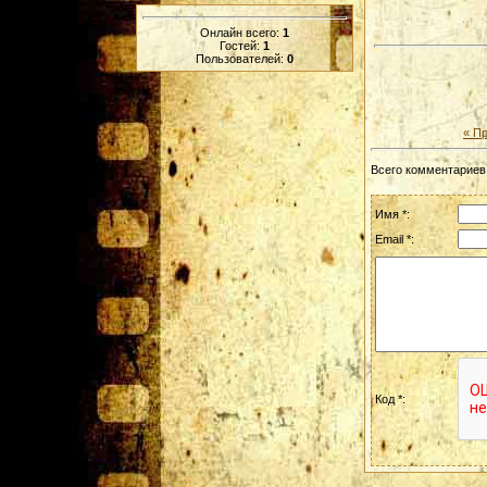
Онлайн всего:
1
Гостей:
1
Пользователей:
0
« П
Всего комментариев
Имя *:
Email *:
Код *: