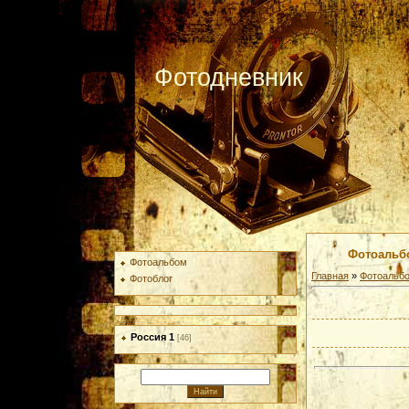
Фотодневник
Фотоальб
Фотоальбом
Главная
»
Фотоальб
Фотоблог
Россия 1
[46]