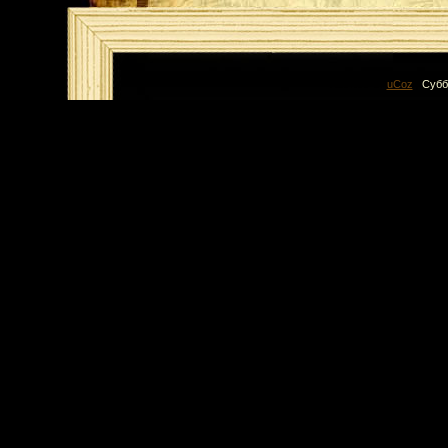
Хостинг от
uCoz
|
Субб